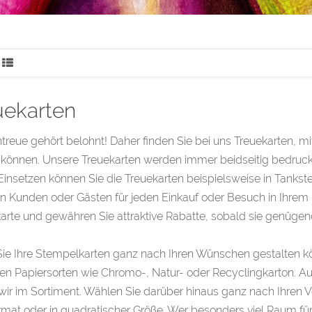
uekarten
reue gehört belohnt! Daher finden Sie bei uns Treuekarten, m
können. Unsere Treuekarten werden immer beidseitig bedruckt. 
Einsetzen können Sie die Treuekarten beispielsweise in Tankst
en Kunden oder Gästen für jeden Einkauf oder Besuch in Ihre
arte und gewähren Sie attraktive Rabatte, sobald sie genüg
ie Ihre Stempelkarten ganz nach Ihren Wünschen gestalten k
n Papiersorten wie Chromo-, Natur- oder Recyclingkarton. Au
ir im Sortiment. Wählen Sie darüber hinaus ganz nach Ihren 
mat oder in quadratischer Größe. Wer besonders viel Raum für 