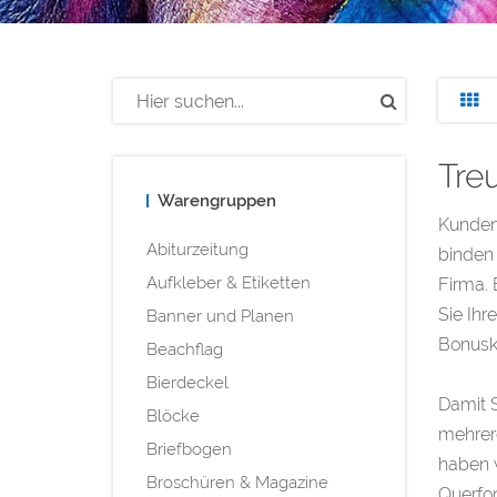
Tre
Warengruppen
Kundent
Abiturzeitung
binden 
Aufkleber & Etiketten
Firma. 
Sie Ihr
Banner und Planen
Bonusk
Beachflag
Bierdeckel
Damit S
Blöcke
mehrere
Briefbogen
haben w
Broschüren & Magazine
Querfor