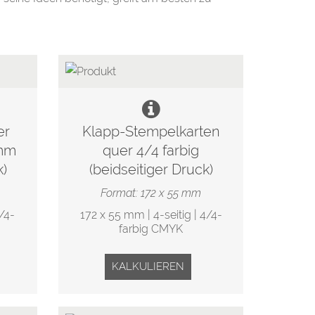
er
Klapp-Stempelkarten
 mm
quer 4/4 farbig
k)
(beidseitiger Druck)
Format: 172 x 55 mm
/4-
172 x 55 mm | 4-seitig | 4/4-
farbig CMYK
KALKULIEREN