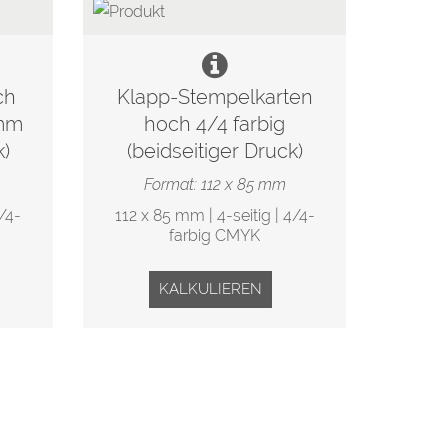
ch
Klapp-Stempelkarten
 mm
hoch 4/4 farbig
k)
(beidseitiger Druck)
Format: 112 x 85 mm
/4-
112 x 85 mm | 4-seitig | 4/4-
farbig CMYK
KALKULIEREN