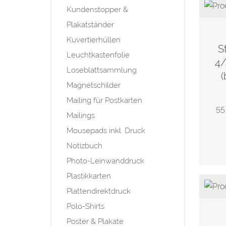
Kundenstopper &
Plakatständer
Kuvertierhüllen
S
Leuchtkastenfolie
4/
Loseblattsammlung
(
Magnetschilder
Mailing für Postkarten
55
Mailings
Mousepads inkl. Druck
Notizbuch
Photo-Leinwanddruck
Plastikkarten
Plattendirektdruck
Polo-Shirts
Poster & Plakate